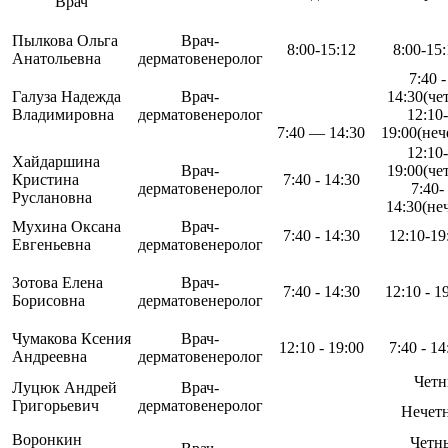
Врач
Пылкова Ольга
Врач-
8:00-15:12
8:00-15
Анатольевна
дерматовенеролог
7:40 -
Галуза Надежда
Врач-
14:30(чет
Владимировна
дерматовенеролог
12:10-
7:40 — 14:30
19:00(неч
12:10-
Хайдаршина
Врач-
19:00(чет
Кристина
7:40 - 14:30
дерматовенеролог
7:40-
Руслановна
14:30(не
Мухина Оксана
Врач-
7:40 - 14:30
12:10-19
Евгеньевна
дерматовенеролог
Зотова Елена
Врач-
7:40 - 14:30
12:10 - 1
Борисовна
дерматовенеролог
Чумакова Ксения
Врач-
12:10 - 19:00
7:40 - 14
Андреевна
дерматовенеролог
Четн
Луцюк Андрей
Врач-
Григорьевич
дерматовенеролог
Нечетн
Воронкин
Четны