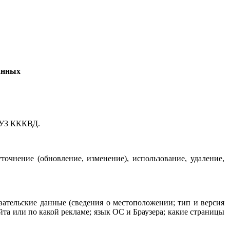
анных
ГБУЗ КККВД.
очнение (обновление, изменение), использование, удаление,
вательские данные (сведения о местоположении; тип и версия
айта или по какой рекламе; язык ОС и Браузера; какие страницы