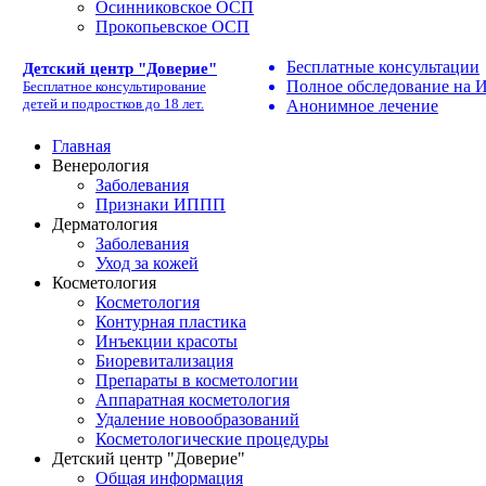
Осинниковское ОСП
Прокопьевское ОСП
Бесплатные консультации
Детский центр "Доверие"
Полное обследование на
Бесплатное консультирование
детей и подростков до 18 лет.
Анонимное лечение
Главная
Венерология
Заболевания
Признаки ИППП
Дерматология
Заболевания
Уход за кожей
Косметология
Косметология
Контурная пластика
Инъекции красоты
Биоревитализация
Препараты в косметологии
Аппаратная косметология
Удаление новообразований
Косметологические процедуры
Детский центр "Доверие"
Общая информация