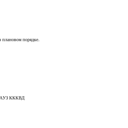
 плановом порядке.
 ГАУЗ КККВД