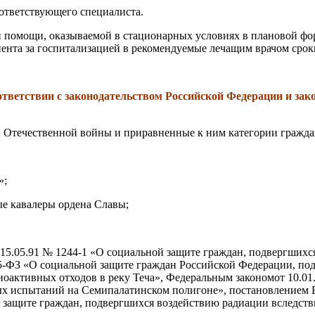
ответствующего специалиста.
омощи, оказываемой в стационарных условиях в плановой форм
ента за госпитализацией в рекомендуемые лечащим врачом срок
ветствии с законодательством Российской Федерации и зако
 Отечественной войны и приравненные к ним категории гражда
»;
ые кавалеры ордена Славы;
 15.05.91 № 1244-1 «О социальной защите граждан, подвергшихс
-ФЗ «О социальной защите граждан Российской Федерации, под
иоактивных отходов в реку Теча», Федеральным закономот 10.0
х испытаний на Семипалатинском полигоне», постановлением В
 защите граждан, подвергшихся воздействию радиации вследств