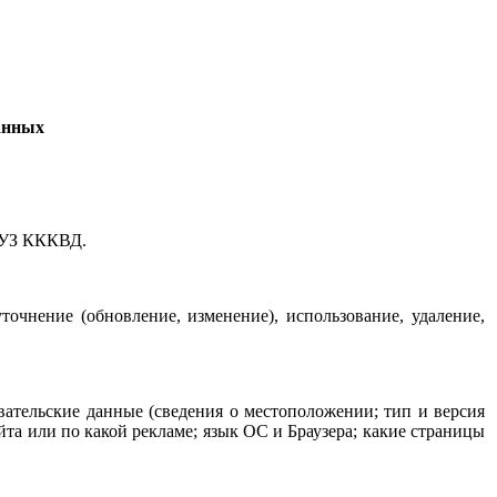
анных
ГБУЗ КККВД.
очнение (обновление, изменение), использование, удаление,
вательские данные (сведения о местоположении; тип и версия
айта или по какой рекламе; язык ОС и Браузера; какие страницы