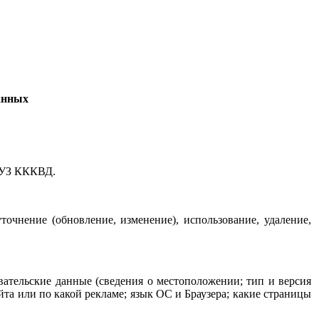
анных
ГБУЗ КККВД.
очнение (обновление, изменение), использование, удаление,
вательские данные (сведения о местоположении; тип и версия
айта или по какой рекламе; язык ОС и Браузера; какие страницы