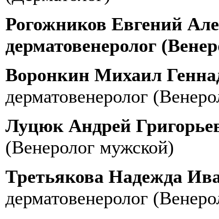
Рогожников Евгений Ал
дерматовенеролог (Венер
Воронкин Михаил Генна
дерматовенеролог (Венеро
Луцюк Андрей Григорье
(Венеролог мужской)
Третьякова Надежда Ив
дерматовенеролог (Венеро